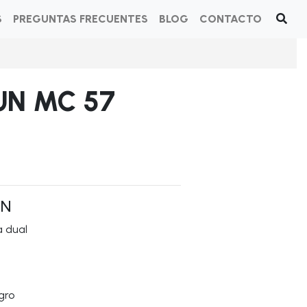
ㅤ
PREGUNTAS FRECUENTESㅤ
BLOGㅤ
CONTACTO
N MC 57
ÓN
 dual
gro