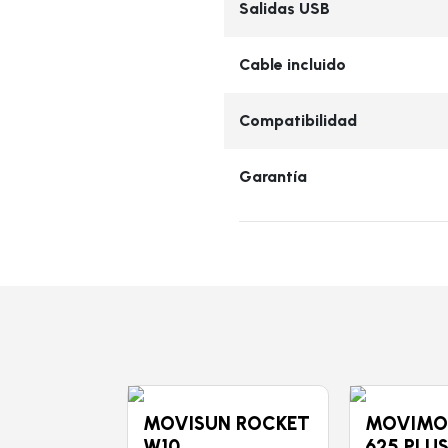
Salidas USB
Cable incluido
Compatibilidad
Garantía
 AA 615
MOVISUN ROCKET
MOVIMO
W10
625 PLU