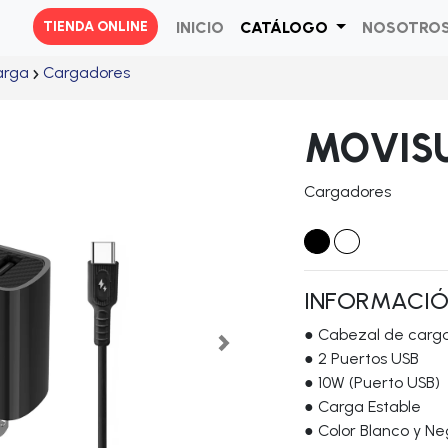
TIENDA ONLINE
INICIOㅤ
CATÁLOGOㅤ
NOSOTROS
arga
Cargadores
MOVISU
Cargadores
INFORMACI
● Cabezal de carga
Next
● 2 Puertos USB
● 10W (Puerto USB)
● Carga Estable
● Color Blanco y Ne