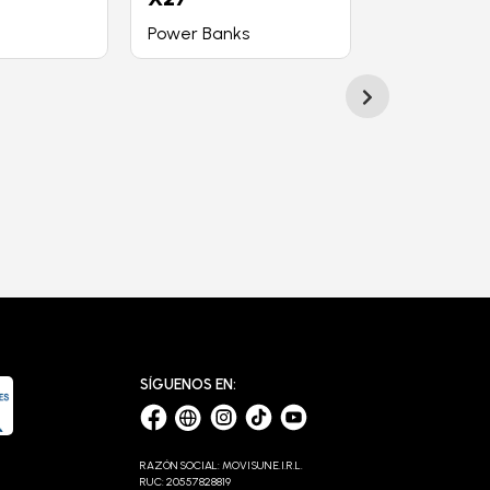
Power Banks
Cable
SÍGUENOS EN:
RAZÓN SOCIAL: MOVISUN E.I.R.L.
RUC: 20557828819