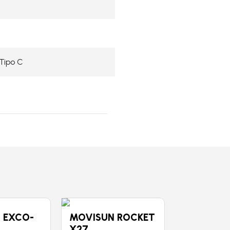
 Tipo C
 EXCO-
MOVISUN ROCKET
MOVIMO
X27
TREND CC